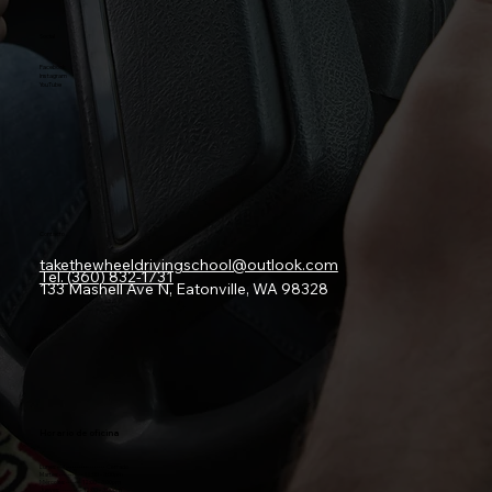
Social
Facebook
Instagram
YouTube
Contacto
takethewheeldrivingschool@outlook.com
Tel. (360) 832-1731
133 Mashell Ave N, Eatonville, WA 98328
Horario de oficina
Lunes: ---------------------- Cerrado
Martes: ----------- 12:00 - 3:00pm
Miércoles: -------
12:00 - 3:00pm
Jueves: ----------
12:00 - 3:00pm