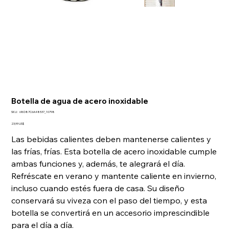
Botella de agua de acero inoxidable
SKU
SKU:
68D87C6A48537_10798
68D87C6A48537_10798
Precio
23,99 US$
Las bebidas calientes deben mantenerse calientes y
las frías, frías. Esta botella de acero inoxidable cumple
ambas funciones y, además, te alegrará el día.
Refréscate en verano y mantente caliente en invierno,
incluso cuando estés fuera de casa. Su diseño
conservará su viveza con el paso del tiempo, y esta
botella se convertirá en un accesorio imprescindible
para el día a día.