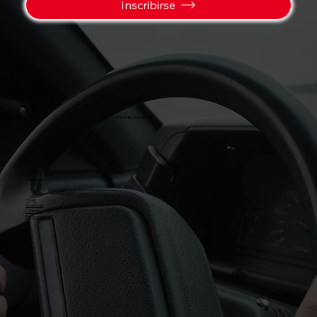
Inscribirse
TOMA EL VOLANTE
Navegación
Hogar
Acerca de
Contacto
Reserva ahora