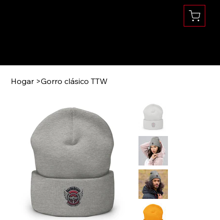
Se habla Español
(360) 832-1731
Hogar
>
Gorro clásico TTW