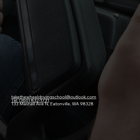
Social
Facebook
Instagram
YouTube
Contacto
takethewheeldrivingschool@outlook.com
Tel. (360) 832-1731
133 Mashell Ave N, Eatonville, WA 98328