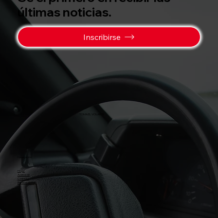
últimas noticias.
Inscribirse
TOMA EL VOLANTE
Navegación
Hogar
Acerca de
Contacto
Reserva ahora