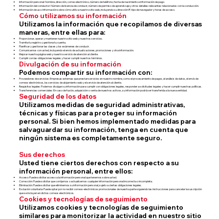
Información personal: Nombre, dirección, correo electrónico, número de teléfono, fecha de nacimiento e información de pago.
Información del conductor: Número de licencia de conducir, número de permiso de aprendizaje y otros detalles relevantes relacionados con la conducción.
Información de uso: Información sobre cómo utiliza nuestro sitio web, incluyendo su dirección IP, tipo de navegador y horas de acceso.
Cómo utilizamos su información
Utilizamos la información que recopilamos de diversas
maneras, entre ellas para:
Proporcionar, operar y mantener nuestro sitio web y nuestros servicios.
Tramita tu registro y gestiona tu cuenta.
Planificar y gestionar las clases y los exámenes de conducir.
Comunicarnos con usted, incluyendo el envío de actualizaciones, promociones y otra información.
Mejorar nuestra página web y nuestro servicio de atención al cliente.
Cumplir con las obligaciones legales y hacer cumplir nuestros términos.
Divulgación de su información
Podemos compartir su información con:
Proveedores de servicios: Empresas externas que prestan servicios en nuestro nombre, como el procesamiento de pagos, el análisis de datos, el envío de
correos electrónicos, los servicios de alojamiento web y el servicio de atención al cliente.
Requisitos legales: Podemos divulgar su información para cumplir con obligaciones legales, responder a solicitudes legales y hacer cumplir nuestras políticas.
Transferencias comerciales: En caso de fusión, adquisición o venta de nuestros activos, su información podrá ser transferida a la nueva entidad.
Seguridad de los datos
Utilizamos medidas de seguridad administrativas,
técnicas y físicas para proteger su información
personal. Si bien hemos implementado medidas para
salvaguardar su información, tenga en cuenta que
ningún sistema es completamente seguro.
Sus derechos
Usted tiene ciertos derechos con respecto a su
información personal, entre ellos:
Acceso: Puede solicitar acceso a la información personal que tenemos sobre usted.
Corrección: Puede solicitar que corrijamos o actualicemos cualquier información personal incorrecta o incompleta.
Eliminación: Puede solicitar que eliminemos su información personal, sujeto a ciertas obligaciones legales.
Exclusión voluntaria: Puede optar por no recibir correos electrónicos promocionales de nuestra parte siguiendo las instrucciones para cancelar la suscripción
que se incluyen en dichos correos electrónicos.
Cookies y tecnologías de seguimiento
Utilizamos cookies y tecnologías de seguimiento
similares para monitorizar la actividad en nuestro sitio