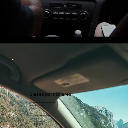
Clases particulares
Sesión individual con el instructor.
1 hora de formación
Cliente actual/anterior:
$80.00
Nuevo cliente:
$100.00