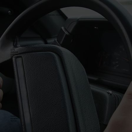
TOMA EL VOLANTE
Navegación
Hogar
Acerca de
Contacto
Reserva ahora
Social
Facebook
Instagram
YouTube