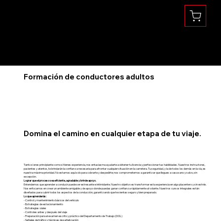
Se habla Español
(360) 832-1731
Formación de conductores adultos
Domina el camino en cualquier etapa de tu viaje.
Tanto si eres principiante como si tienes experiencia, nos entusiasma ayudarte a obtener tu licencia y perfeccionar tus habilidades. Nuestros instructores,
pacientes y atentos, te brindarán la confianza necesaria para afrontar cualquier situación en la carretera. Tu seguridad, y la de todos los demás en la vía, es
nuestra máxima prioridad. No estamos aquí solo para cobrarte y despedirte; nos comprometemos a garantizar que llegues a casa sano y salvo, sin
excepción.
Lograr que el proceso sea eficiente, agradable y brinde apoyo.
Entendemos que aprender a conducir puede ser estresante e intimidante. Nuestro objetivo es transformar esta experiencia en algo placentero y sin estrés.
Nos enfocamos en crear un ambiente amigable y de apoyo donde puedas ganar confianza rápidamente al volante. Nuestros cursos integrales están
diseñados para cubrir todos los aspectos de la conducción, garantizando que te sientas seguro y bien preparado.
Lo que aprenderás:
- Control y mantenimiento básicos del vehículo
- Estrategias de estacionamiento
- Estrategias viales
- Controles antes y después del viaje
- Preparación para el examen escrito y práctico del Departamento de Trabajo (DOL)
- Señales de tráfico y técnicas de señalización