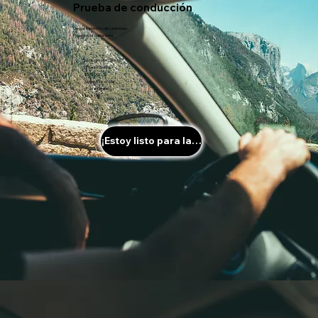
Prueba de conducción
Departamento de Licencias
Prueba de carretera
Vehículo del cliente
(Por intento):
$65.00
Vehículo escolar
(Por intento):
$85.00
¡Estoy listo para la prueba!