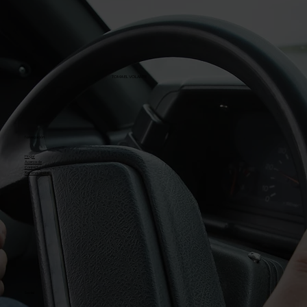
TOMA EL VOLANTE
Navegación
Hogar
Acerca de
Contacto
Reserva ahora
Social