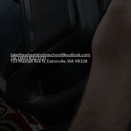
Facebook
Instagram
YouTube
Contacto
takethewheeldrivingschool@outlook.com
Tel. (360) 832-1731
133 Mashell Ave N, Eatonville, WA 98328
Horario de oficina
Lunes: ---------------------- Cerrado
Martes: ----------- 12:00 - 3:00pm
Miércoles: -------
12:00 - 3:00pm
Jueves: ----------
12:00 - 3:00pm
Viernes: ----------
12:00 - 3:00pm
Sábado: ----------
10:00 - 3:00pm
Domingo: ------------------ Cerrado