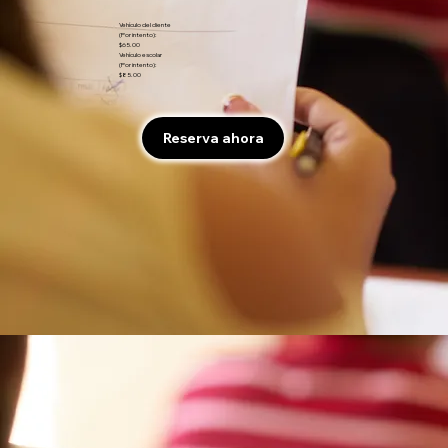
Vehículo del cliente
(Por intento):
$65.00
Vehículo escolar
(Por intento):
$85.00
Reserva ahora