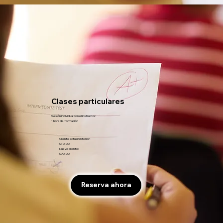
Clases particulares
Sesión individual con el instructor.
1 hora de formación
Cliente actual/anterior:
$70.00
Nuevo cliente:
$90.00
Reserva ahora