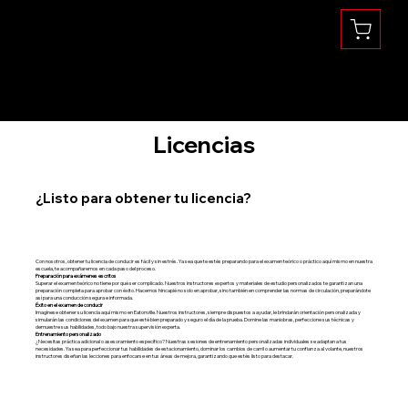
Se habla Español
(360) 832-1731
Licencias
¿Listo para obtener tu licencia?
Con nosotros, obtener tu licencia de conducir es fácil y sin estrés. Ya sea que te estés preparando para el examen teórico o práctico aquí mismo en nuestra
escuela, te acompañaremos en cada paso del proceso.
Preparación para exámenes escritos
Superar el examen teórico no tiene por qué ser complicado. Nuestros instructores expertos y materiales de estudio personalizados te garantizan una
preparación completa para aprobar con éxito. Hacemos hincapié no solo en aprobar, sino también en comprender las normas de circulación, preparándote
así para una conducción segura e informada.
Éxito en el examen de conducir
Imagínese obtener su licencia aquí mismo en Eatonville. Nuestros instructores, siempre dispuestos a ayudar, le brindarán orientación personalizada y
simularán las condiciones del examen para que esté bien preparado y seguro el día de la prueba. Domine las maniobras, perfeccione sus técnicas y
demuestre sus habilidades, todo bajo nuestra supervisión experta.
Entrenamiento personalizado
¿Necesitas práctica adicional o asesoramiento específico? Nuestras sesiones de entrenamiento personalizadas individuales se adaptan a tus
necesidades. Ya sea para perfeccionar tus habilidades de estacionamiento, dominar los cambios de carril o aumentar tu confianza al volante, nuestros
instructores diseñan las lecciones para enfocarse en tus áreas de mejora, garantizando que estés listo para destacar.